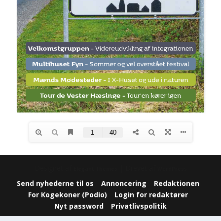
Designet af
| Drevet af
Elegant Themes
WordPress
Send nyhederne til os
Annoncering
Redaktionen
For Kogekoner (Podio)
Login for redaktører
Nyt password
Privatlivspolitik