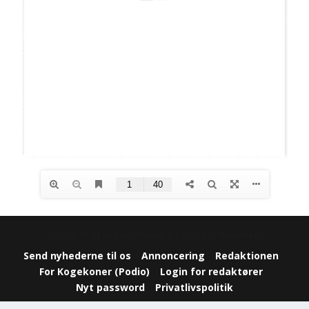
Designet af
| Drevet af
Elegant Themes
WordPress
Send nyhederne til os
Annoncering
Redaktionen
For Kogekoner (Podio)
Login for redaktører
Nyt password
Privatlivspolitik