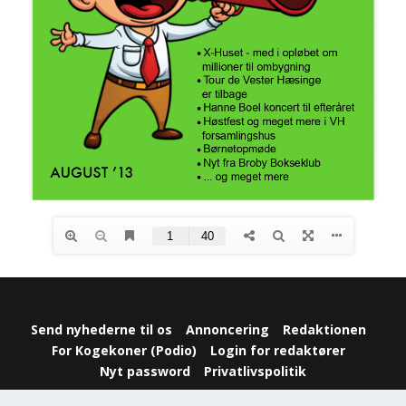
Designet af
| Drevet af
Elegant Themes
WordPress
Send nyhederne til os
Annoncering
Redaktionen
For Kogekoner (Podio)
Login for redaktører
Nyt password
Privatlivspolitik