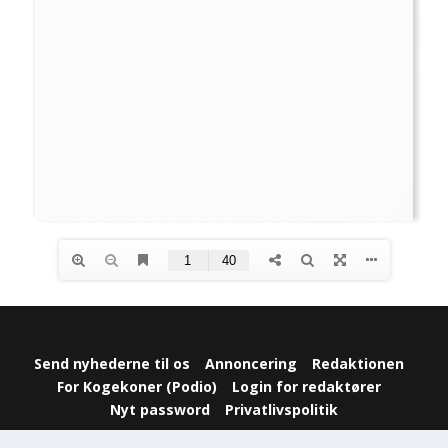
Designet af
| Drevet af
Elegant Themes
WordPress
Send nyhederne til os
Annoncering
Redaktionen
For Kogekoner (Podio)
Login for redaktører
Nyt password
Privatlivspolitik