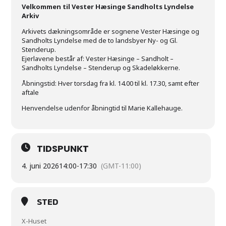
Velkommen til Vester Hæsinge Sandholts Lyndelse
Arkiv
Arkivets dækningsområde er sognene Vester Hæsinge og
Sandholts Lyndelse med de to landsbyer Ny- og Gl.
Stenderup.
Ejerlavene består af: Vester Hæsinge – Sandholt –
Sandholts Lyndelse – Stenderup og Skadeløkkerne.
Åbningstid: Hver torsdag fra kl. 14.00 til kl. 17.30, samt efter
aftale
Henvendelse udenfor åbningtid til Marie Kallehauge.
TIDSPUNKT
4. juni 2026
14:00
-
17:30
(GMT-11:00)
STED
X-Huset